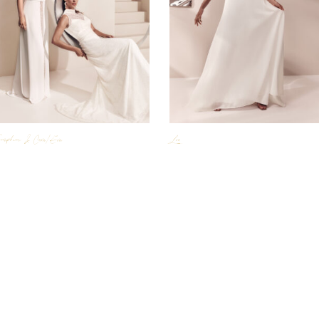
eraphine & Cara/Eva
Lou