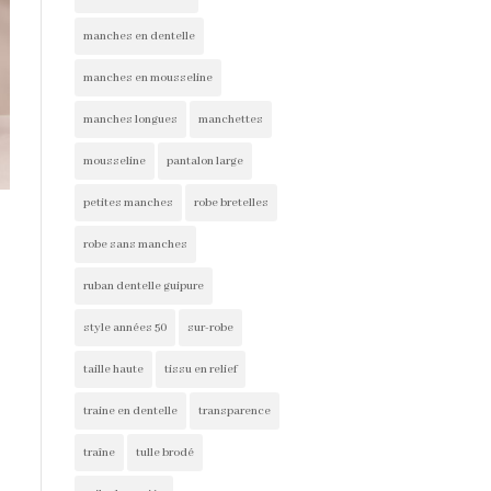
manches en dentelle
manches en mousseline
manches longues
manchettes
mousseline
pantalon large
petites manches
robe bretelles
robe sans manches
ruban dentelle guipure
style années 50
sur-robe
taille haute
tissu en relief
traine en dentelle
transparence
traîne
tulle brodé