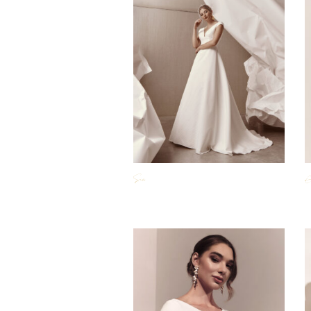
Sia
E