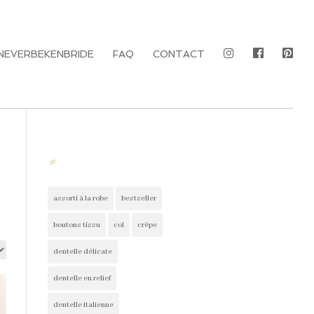
NEVERBEKENBRIDE
FAQ
CONTACT
#
assorti à la robe
bestseller
boutons tissu
col
crêpe
dentelle délicate
dentelle en relief
dentelle italienne