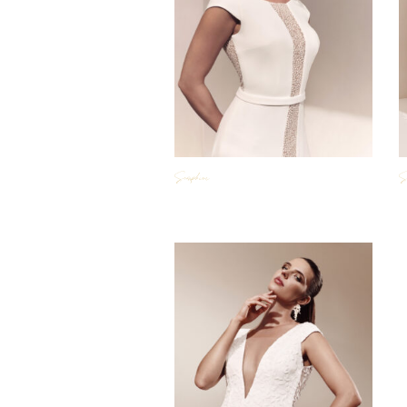
Seraphine
S