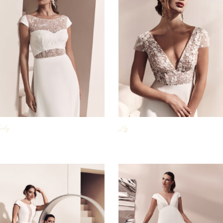
verly
Lily