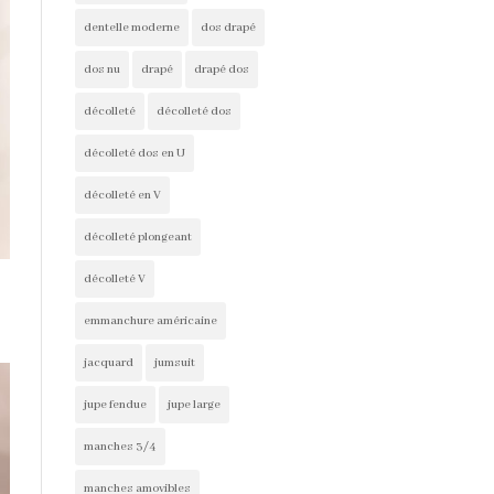
dentelle moderne
dos drapé
dos nu
drapé
drapé dos
décolleté
décolleté dos
décolleté dos en U
décolleté en V
décolleté plongeant
décolleté V
emmanchure américaine
jacquard
jumsuit
jupe fendue
jupe large
manches 3/4
manches amovibles