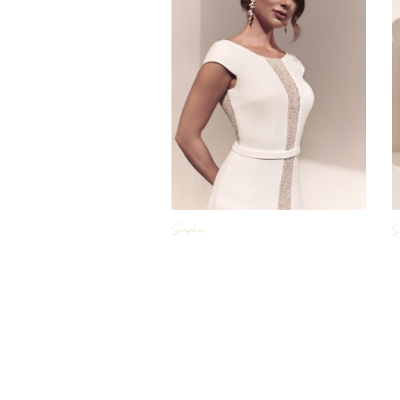
Seraphine
S