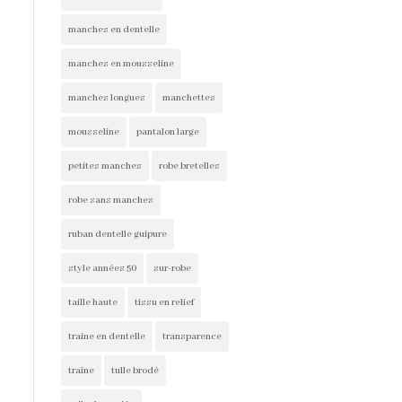
manches en dentelle
manches en mousseline
manches longues
manchettes
mousseline
pantalon large
petites manches
robe bretelles
robe sans manches
ruban dentelle guipure
style années 50
sur-robe
taille haute
tissu en relief
traine en dentelle
transparence
traîne
tulle brodé