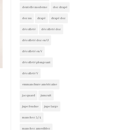
dentelle moderne
dos drapé
dos nu
drapé
drapé dos
décolleté
décolleté dos
décolleté dos en U
décolleté en V
décolleté plongeant
décolleté V
emmanchure américaine
jacquard
jumsuit
jupe fendue
jupe large
manches 3/4
manches amovibles