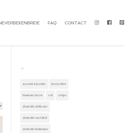
NEVERBEKENBRIDE
FAQ
CONTACT
#
assorti à la robe
bestseller
boutons tissu
col
crêpe
dentelle délicate
dentelle en relief
dentelle italienne