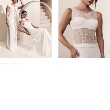
eraphine & Cara/Eva
Léna