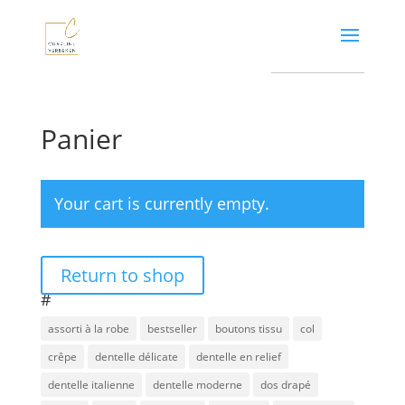
Panier
Your cart is currently empty.
Return to shop
#
assorti à la robe
bestseller
boutons tissu
col
crêpe
dentelle délicate
dentelle en relief
dentelle italienne
dentelle moderne
dos drapé