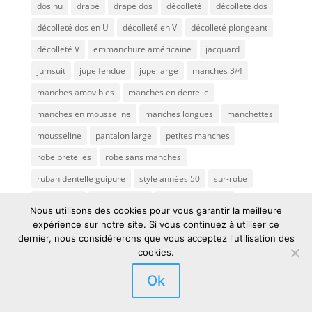
dos nu
drapé
drapé dos
décolleté
décolleté dos
décolleté dos en U
décolleté en V
décolleté plongeant
décolleté V
emmanchure américaine
jacquard
jumsuit
jupe fendue
jupe large
manches 3/4
manches amovibles
manches en dentelle
manches en mousseline
manches longues
manchettes
mousseline
pantalon large
petites manches
robe bretelles
robe sans manches
ruban dentelle guipure
style années 50
sur-robe
taille haute
tissu en relief
traine en dentelle
Nous utilisons des cookies pour vous garantir la meilleure
transparence
traîne
tulle brodé
voile de mariée
expérience sur notre site. Si vous continuez à utiliser ce
dernier, nous considérerons que vous acceptez l'utilisation des
cookies.
Ok
© Charline Verbeken by D3 & Prolepsis