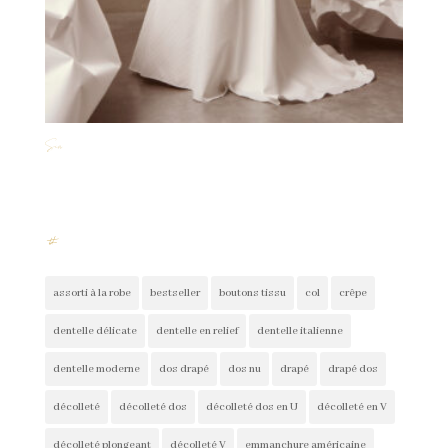
Sia
#
assorti à la robe
bestseller
boutons tissu
col
crêpe
dentelle délicate
dentelle en relief
dentelle italienne
dentelle moderne
dos drapé
dos nu
drapé
drapé dos
décolleté
décolleté dos
décolleté dos en U
décolleté en V
décolleté plongeant
décolleté V
emmanchure américaine