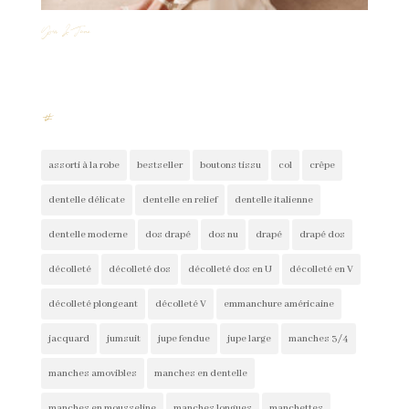
Ysia & June
#
assorti à la robe
bestseller
boutons tissu
col
crêpe
dentelle délicate
dentelle en relief
dentelle italienne
dentelle moderne
dos drapé
dos nu
drapé
drapé dos
décolleté
décolleté dos
décolleté dos en U
décolleté en V
décolleté plongeant
décolleté V
emmanchure américaine
jacquard
jumsuit
jupe fendue
jupe large
manches 3/4
manches amovibles
manches en dentelle
manches en mousseline
manches longues
manchettes