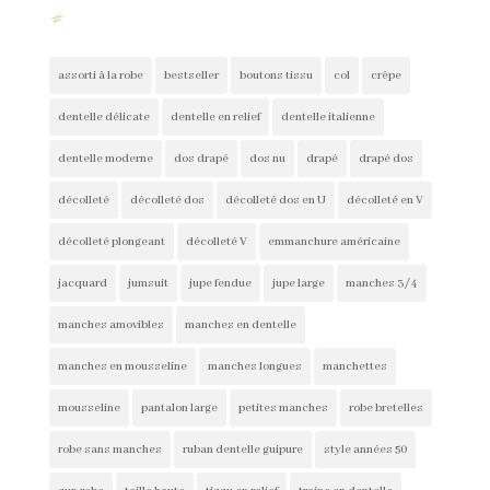
#
assorti à la robe
bestseller
boutons tissu
col
crêpe
dentelle délicate
dentelle en relief
dentelle italienne
dentelle moderne
dos drapé
dos nu
drapé
drapé dos
décolleté
décolleté dos
décolleté dos en U
décolleté en V
décolleté plongeant
décolleté V
emmanchure américaine
jacquard
jumsuit
jupe fendue
jupe large
manches 3/4
manches amovibles
manches en dentelle
manches en mousseline
manches longues
manchettes
mousseline
pantalon large
petites manches
robe bretelles
robe sans manches
ruban dentelle guipure
style années 50