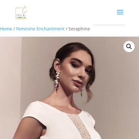
Home
/
Feminine Enchantment
/ Seraphine