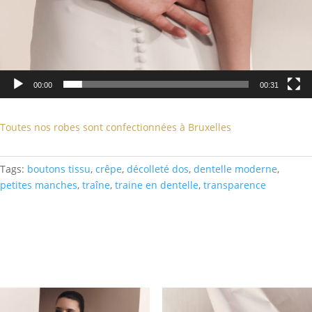
00:00
00:31
Toutes nos robes sont confectionnées à Bruxelles
Tags:
boutons tissu
,
crêpe
,
décolleté dos
,
dentelle moderne
,
petites manches
,
traîne
,
traine en dentelle
,
transparence
Related products