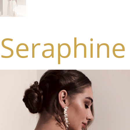
Seraphine
Video
Player