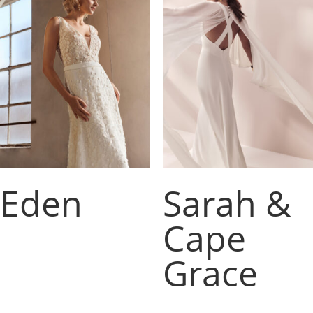
Eden
Sarah &
Cape
Grace