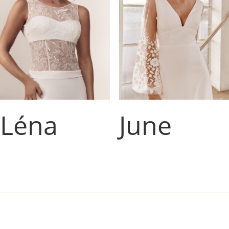
Léna
June