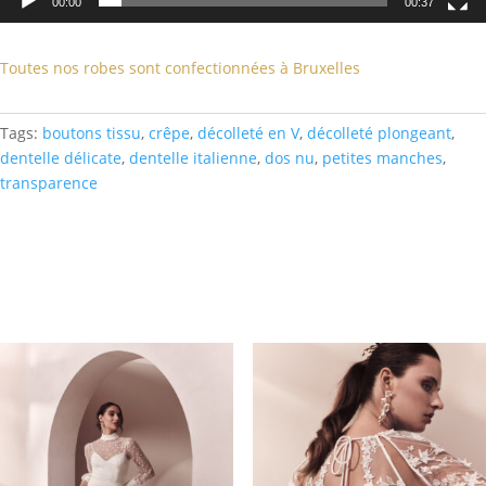
00:00
00:37
Toutes nos robes sont confectionnées à Bruxelles
Tags:
boutons tissu
,
crêpe
,
décolleté en V
,
décolleté plongeant
,
dentelle délicate
,
dentelle italienne
,
dos nu
,
petites manches
,
transparence
Related products