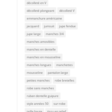
décolleté en V
décolleté plongeant
décolleté V
emmanchure américaine
jacquard
jumsuit
jupe fendue
jupe large
manches 3/4
manches amovibles
manches en dentelle
manches en mousseline
manches longues
manchettes
mousseline
pantalon large
petites manches
robe bretelles
robe sans manches
ruban dentelle guipure
style années 50
sur-robe
taille haute
tissu en relief