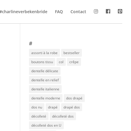
#charlineverbekenbride
FAQ
Contact
#
assorti à la robe
bestseller
boutons tissu
col
crêpe
dentelle délicate
dentelle en relief
dentelle italienne
dentelle moderne
dos drapé
dos nu
drapé
drapé dos
décolleté
décolleté dos
décolleté dos en U