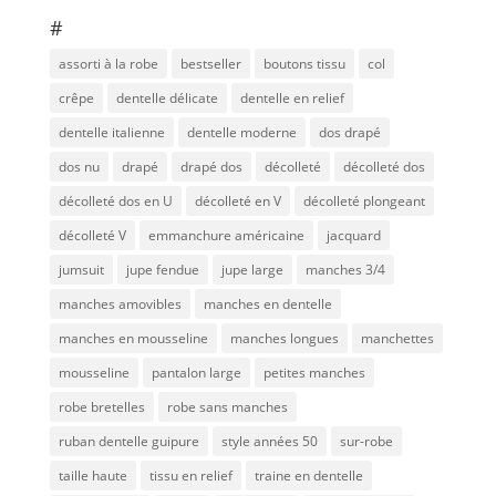
#
assorti à la robe
bestseller
boutons tissu
col
crêpe
dentelle délicate
dentelle en relief
dentelle italienne
dentelle moderne
dos drapé
dos nu
drapé
drapé dos
décolleté
décolleté dos
décolleté dos en U
décolleté en V
décolleté plongeant
décolleté V
emmanchure américaine
jacquard
jumsuit
jupe fendue
jupe large
manches 3/4
manches amovibles
manches en dentelle
manches en mousseline
manches longues
manchettes
mousseline
pantalon large
petites manches
robe bretelles
robe sans manches
ruban dentelle guipure
style années 50
sur-robe
taille haute
tissu en relief
traine en dentelle