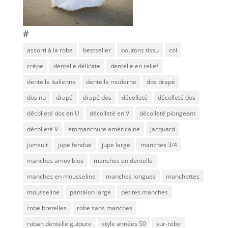
#
assorti à la robe
bestseller
boutons tissu
col
crêpe
dentelle délicate
dentelle en relief
dentelle italienne
dentelle moderne
dos drapé
dos nu
drapé
drapé dos
décolleté
décolleté dos
décolleté dos en U
décolleté en V
décolleté plongeant
décolleté V
emmanchure américaine
jacquard
jumsuit
jupe fendue
jupe large
manches 3/4
manches amovibles
manches en dentelle
manches en mousseline
manches longues
manchettes
mousseline
pantalon large
petites manches
robe bretelles
robe sans manches
ruban dentelle guipure
style années 50
sur-robe