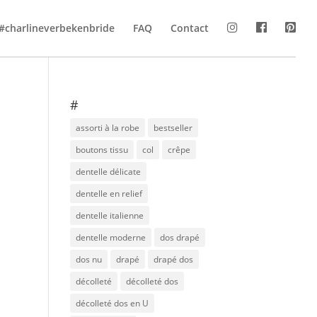
#charlineverbekenbride
FAQ
Contact
#
assorti à la robe
bestseller
boutons tissu
col
crêpe
dentelle délicate
dentelle en relief
dentelle italienne
dentelle moderne
dos drapé
dos nu
drapé
drapé dos
décolleté
décolleté dos
décolleté dos en U