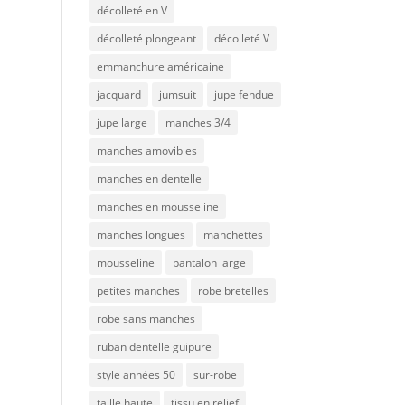
décolleté en V
décolleté plongeant
décolleté V
emmanchure américaine
jacquard
jumsuit
jupe fendue
jupe large
manches 3/4
manches amovibles
manches en dentelle
manches en mousseline
manches longues
manchettes
mousseline
pantalon large
petites manches
robe bretelles
robe sans manches
ruban dentelle guipure
style années 50
sur-robe
taille haute
tissu en relief