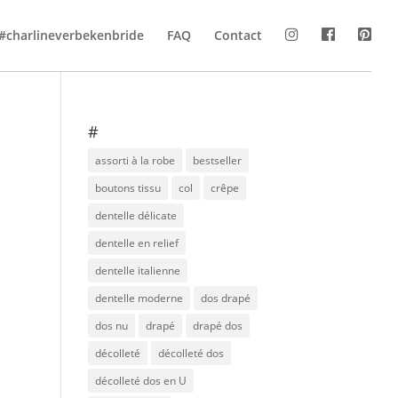
#charlineverbekenbride
FAQ
Contact
#
assorti à la robe
bestseller
boutons tissu
col
crêpe
dentelle délicate
dentelle en relief
dentelle italienne
dentelle moderne
dos drapé
dos nu
drapé
drapé dos
décolleté
décolleté dos
décolleté dos en U