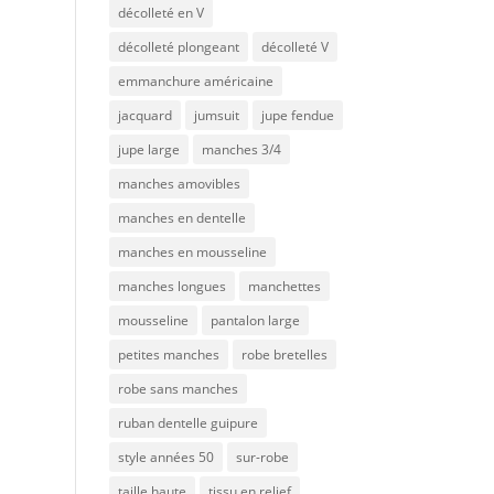
décolleté en V
décolleté plongeant
décolleté V
emmanchure américaine
jacquard
jumsuit
jupe fendue
jupe large
manches 3/4
manches amovibles
manches en dentelle
manches en mousseline
manches longues
manchettes
mousseline
pantalon large
petites manches
robe bretelles
robe sans manches
ruban dentelle guipure
style années 50
sur-robe
taille haute
tissu en relief