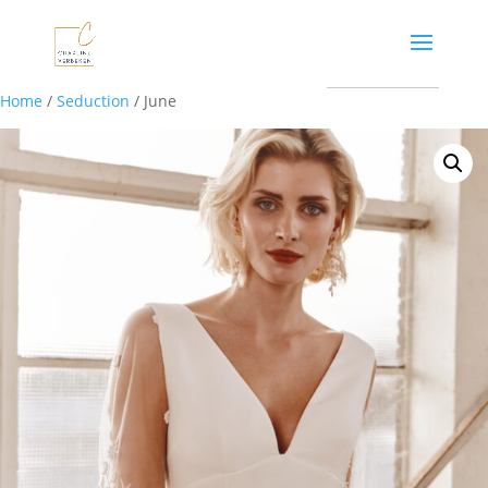
Home
/
Seduction
/ June