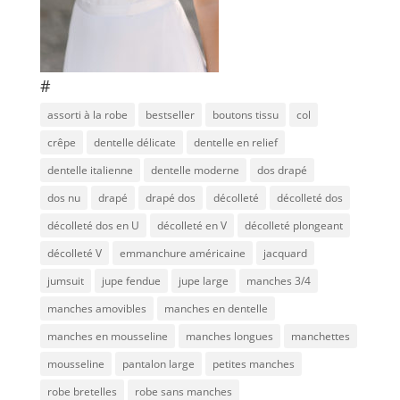
#
assorti à la robe
bestseller
boutons tissu
col
crêpe
dentelle délicate
dentelle en relief
dentelle italienne
dentelle moderne
dos drapé
dos nu
drapé
drapé dos
décolleté
décolleté dos
décolleté dos en U
décolleté en V
décolleté plongeant
décolleté V
emmanchure américaine
jacquard
jumsuit
jupe fendue
jupe large
manches 3/4
manches amovibles
manches en dentelle
manches en mousseline
manches longues
manchettes
mousseline
pantalon large
petites manches
robe bretelles
robe sans manches