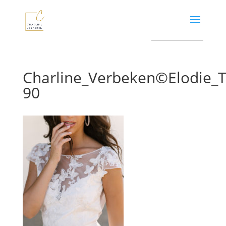
Charline_Verbeken©Elodie
90