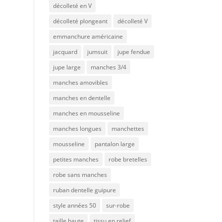
décolleté en V
décolleté plongeant
décolleté V
emmanchure américaine
jacquard
jumsuit
jupe fendue
jupe large
manches 3/4
manches amovibles
manches en dentelle
manches en mousseline
manches longues
manchettes
mousseline
pantalon large
petites manches
robe bretelles
robe sans manches
ruban dentelle guipure
style années 50
sur-robe
taille haute
tissu en relief