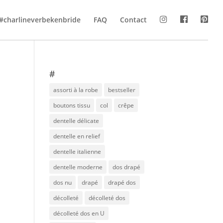
#charlineverbekenbride
FAQ
Contact
#
assorti à la robe
bestseller
boutons tissu
col
crêpe
dentelle délicate
dentelle en relief
dentelle italienne
dentelle moderne
dos drapé
dos nu
drapé
drapé dos
décolleté
décolleté dos
décolleté dos en U