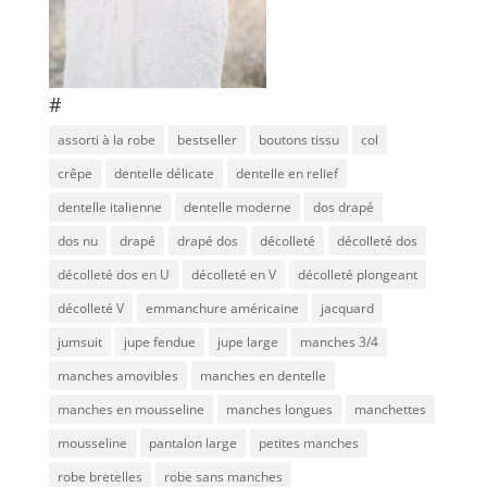
#
assorti à la robe
bestseller
boutons tissu
col
crêpe
dentelle délicate
dentelle en relief
dentelle italienne
dentelle moderne
dos drapé
dos nu
drapé
drapé dos
décolleté
décolleté dos
décolleté dos en U
décolleté en V
décolleté plongeant
décolleté V
emmanchure américaine
jacquard
jumsuit
jupe fendue
jupe large
manches 3/4
manches amovibles
manches en dentelle
manches en mousseline
manches longues
manchettes
mousseline
pantalon large
petites manches
robe bretelles
robe sans manches