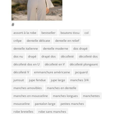
#
assorti à la robe
bestseller
boutons tissu
col
crêpe
dentelle délicate
dentelle en relief
dentelle italienne
dentelle moderne
dos drapé
dos nu
drapé
drapé dos
décolleté
décolleté dos
décolleté dos en U
décolleté en V
décolleté plongeant
décolleté V
emmanchure américaine
jacquard
jumsuit
jupe fendue
jupe large
manches 3/4
manches amovibles
manches en dentelle
manches en mousseline
manches longues
manchettes
mousseline
pantalon large
petites manches
robe bretelles
robe sans manches