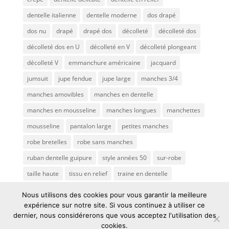
dentelle italienne
dentelle moderne
dos drapé
dos nu
drapé
drapé dos
décolleté
décolleté dos
décolleté dos en U
décolleté en V
décolleté plongeant
décolleté V
emmanchure américaine
jacquard
jumsuit
jupe fendue
jupe large
manches 3/4
manches amovibles
manches en dentelle
manches en mousseline
manches longues
manchettes
mousseline
pantalon large
petites manches
robe bretelles
robe sans manches
ruban dentelle guipure
style années 50
sur-robe
taille haute
tissu en relief
traine en dentelle
transparence
traîne
tulle brodé
voile de mariée
Nous utilisons des cookies pour vous garantir la meilleure
expérience sur notre site. Si vous continuez à utiliser ce
dernier, nous considérerons que vous acceptez l'utilisation des
cookies.