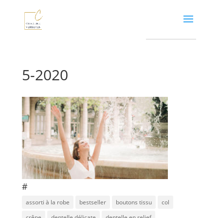
5-2020
#
assorti à la robe
bestseller
boutons tissu
col
crêpe
dentelle délicate
dentelle en relief