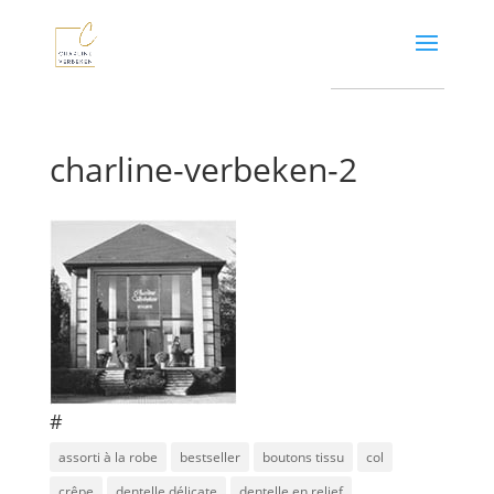
charline-verbeken-2
#
assorti à la robe
bestseller
boutons tissu
col
crêpe
dentelle délicate
dentelle en relief