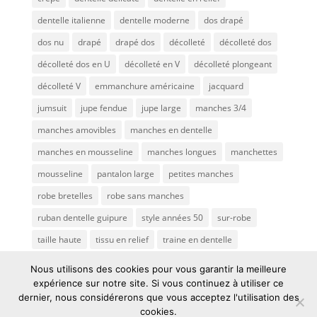
dentelle italienne
dentelle moderne
dos drapé
dos nu
drapé
drapé dos
décolleté
décolleté dos
décolleté dos en U
décolleté en V
décolleté plongeant
décolleté V
emmanchure américaine
jacquard
jumsuit
jupe fendue
jupe large
manches 3/4
manches amovibles
manches en dentelle
manches en mousseline
manches longues
manchettes
mousseline
pantalon large
petites manches
robe bretelles
robe sans manches
ruban dentelle guipure
style années 50
sur-robe
taille haute
tissu en relief
traine en dentelle
transparence
traîne
tulle brodé
voile de mariée
Nous utilisons des cookies pour vous garantir la meilleure
expérience sur notre site. Si vous continuez à utiliser ce
dernier, nous considérerons que vous acceptez l'utilisation des
cookies.