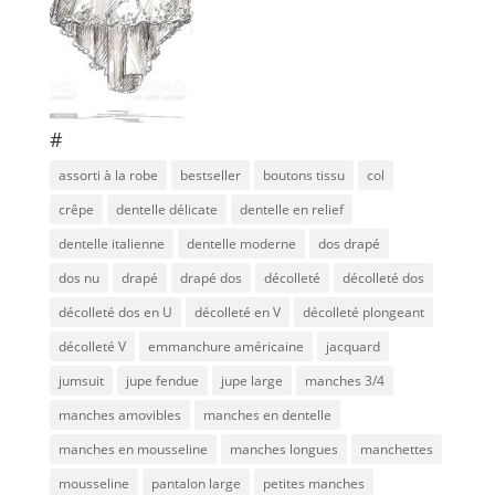
#
assorti à la robe
bestseller
boutons tissu
col
crêpe
dentelle délicate
dentelle en relief
dentelle italienne
dentelle moderne
dos drapé
dos nu
drapé
drapé dos
décolleté
décolleté dos
décolleté dos en U
décolleté en V
décolleté plongeant
décolleté V
emmanchure américaine
jacquard
jumsuit
jupe fendue
jupe large
manches 3/4
manches amovibles
manches en dentelle
manches en mousseline
manches longues
manchettes
mousseline
pantalon large
petites manches