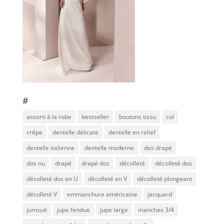
#
assorti à la robe
bestseller
boutons tissu
col
crêpe
dentelle délicate
dentelle en relief
dentelle italienne
dentelle moderne
dos drapé
dos nu
drapé
drapé dos
décolleté
décolleté dos
décolleté dos en U
décolleté en V
décolleté plongeant
décolleté V
emmanchure américaine
jacquard
jumsuit
jupe fendue
jupe large
manches 3/4