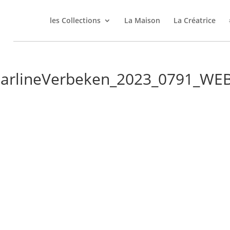
les Collections
La Maison
La Créatrice
 CharlineVerbeken_2023_0791_WE