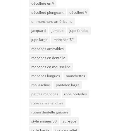
décolleté en V
décolleté plongeant
décolleté V
emmanchure américaine
jacquard
jumsuit
jupe fendue
jupe large
manches 3/4
manches amovibles
manches en dentelle
manches en mousseline
manches longues
manchettes
mousseline
pantalon large
petites manches
robe bretelles
robe sans manches
ruban dentelle guipure
style années 50
sur-robe
taille haute
tissu en relief