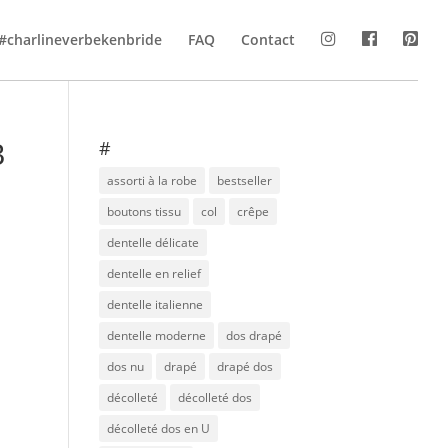
#charlineverbekenbride
FAQ
Contact
B
#
assorti à la robe
bestseller
boutons tissu
col
crêpe
dentelle délicate
dentelle en relief
dentelle italienne
dentelle moderne
dos drapé
dos nu
drapé
drapé dos
décolleté
décolleté dos
décolleté dos en U