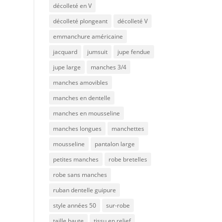
décolleté en V
décolleté plongeant
décolleté V
emmanchure américaine
jacquard
jumsuit
jupe fendue
jupe large
manches 3/4
manches amovibles
manches en dentelle
manches en mousseline
manches longues
manchettes
mousseline
pantalon large
petites manches
robe bretelles
robe sans manches
ruban dentelle guipure
style années 50
sur-robe
taille haute
tissu en relief