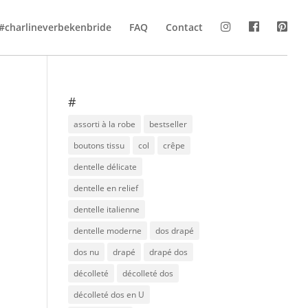
#charlineverbekenbride
FAQ
Contact
#
assorti à la robe
bestseller
boutons tissu
col
crêpe
dentelle délicate
dentelle en relief
dentelle italienne
dentelle moderne
dos drapé
dos nu
drapé
drapé dos
décolleté
décolleté dos
décolleté dos en U