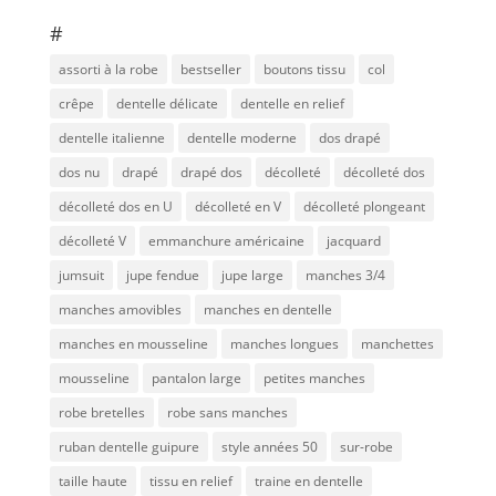
#
assorti à la robe
bestseller
boutons tissu
col
crêpe
dentelle délicate
dentelle en relief
dentelle italienne
dentelle moderne
dos drapé
dos nu
drapé
drapé dos
décolleté
décolleté dos
décolleté dos en U
décolleté en V
décolleté plongeant
décolleté V
emmanchure américaine
jacquard
jumsuit
jupe fendue
jupe large
manches 3/4
manches amovibles
manches en dentelle
manches en mousseline
manches longues
manchettes
mousseline
pantalon large
petites manches
robe bretelles
robe sans manches
ruban dentelle guipure
style années 50
sur-robe
taille haute
tissu en relief
traine en dentelle