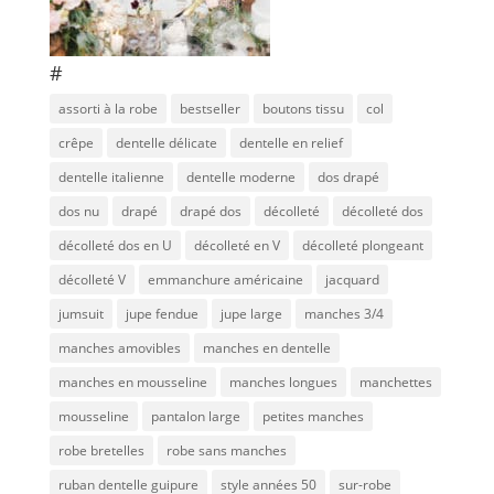
#
assorti à la robe
bestseller
boutons tissu
col
crêpe
dentelle délicate
dentelle en relief
dentelle italienne
dentelle moderne
dos drapé
dos nu
drapé
drapé dos
décolleté
décolleté dos
décolleté dos en U
décolleté en V
décolleté plongeant
décolleté V
emmanchure américaine
jacquard
jumsuit
jupe fendue
jupe large
manches 3/4
manches amovibles
manches en dentelle
manches en mousseline
manches longues
manchettes
mousseline
pantalon large
petites manches
robe bretelles
robe sans manches
ruban dentelle guipure
style années 50
sur-robe