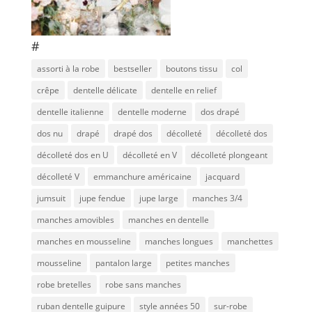
#
assorti à la robe
bestseller
boutons tissu
col
crêpe
dentelle délicate
dentelle en relief
dentelle italienne
dentelle moderne
dos drapé
dos nu
drapé
drapé dos
décolleté
décolleté dos
décolleté dos en U
décolleté en V
décolleté plongeant
décolleté V
emmanchure américaine
jacquard
jumsuit
jupe fendue
jupe large
manches 3/4
manches amovibles
manches en dentelle
manches en mousseline
manches longues
manchettes
mousseline
pantalon large
petites manches
robe bretelles
robe sans manches
ruban dentelle guipure
style années 50
sur-robe