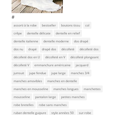
#
assorti à la robe
bestseller
boutons tissu
col
crêpe
dentelle délicate
dentelle en relief
dentelle italienne
dentelle moderne
dos drapé
dos nu
drapé
drapé dos
décolleté
décolleté dos
décolleté dos en U
décolleté en V
décolleté plongeant
décolleté V
emmanchure américaine
jacquard
jumsuit
jupe fendue
jupe large
manches 3/4
manches amovibles
manches en dentelle
manches en mousseline
manches longues
manchettes
mousseline
pantalon large
petites manches
robe bretelles
robe sans manches
ruban dentelle guipure
style années 50
sur-robe