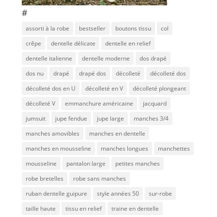
#
assorti à la robe
bestseller
boutons tissu
col
crêpe
dentelle délicate
dentelle en relief
dentelle italienne
dentelle moderne
dos drapé
dos nu
drapé
drapé dos
décolleté
décolleté dos
décolleté dos en U
décolleté en V
décolleté plongeant
décolleté V
emmanchure américaine
jacquard
jumsuit
jupe fendue
jupe large
manches 3/4
manches amovibles
manches en dentelle
manches en mousseline
manches longues
manchettes
mousseline
pantalon large
petites manches
robe bretelles
robe sans manches
ruban dentelle guipure
style années 50
sur-robe
taille haute
tissu en relief
traine en dentelle