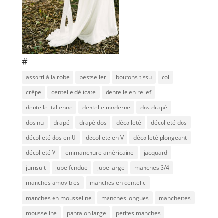
#
assorti à la robe
bestseller
boutons tissu
col
crêpe
dentelle délicate
dentelle en relief
dentelle italienne
dentelle moderne
dos drapé
dos nu
drapé
drapé dos
décolleté
décolleté dos
décolleté dos en U
décolleté en V
décolleté plongeant
décolleté V
emmanchure américaine
jacquard
jumsuit
jupe fendue
jupe large
manches 3/4
manches amovibles
manches en dentelle
manches en mousseline
manches longues
manchettes
mousseline
pantalon large
petites manches