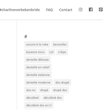
#charlineverbekenbride
FAQ
Contact
#
assorti à la robe
bestseller
boutons tissu
col
crêpe
dentelle délicate
dentelle en relief
dentelle italienne
dentelle moderne
dos drapé
dos nu
drapé
drapé dos
décolleté
décolleté dos
décolleté dos en U