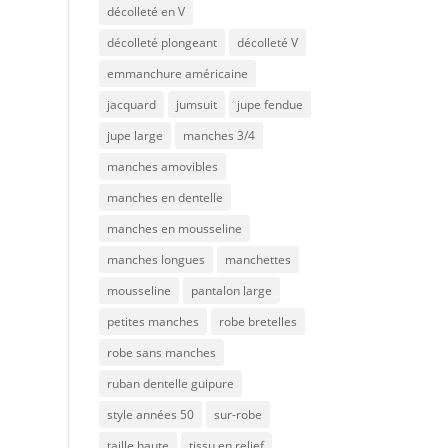
décolleté en V
décolleté plongeant
décolleté V
emmanchure américaine
jacquard
jumsuit
jupe fendue
jupe large
manches 3/4
manches amovibles
manches en dentelle
manches en mousseline
manches longues
manchettes
mousseline
pantalon large
petites manches
robe bretelles
robe sans manches
ruban dentelle guipure
style années 50
sur-robe
taille haute
tissu en relief