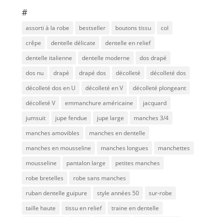
#
assorti à la robe
bestseller
boutons tissu
col
crêpe
dentelle délicate
dentelle en relief
dentelle italienne
dentelle moderne
dos drapé
dos nu
drapé
drapé dos
décolleté
décolleté dos
décolleté dos en U
décolleté en V
décolleté plongeant
décolleté V
emmanchure américaine
jacquard
jumsuit
jupe fendue
jupe large
manches 3/4
manches amovibles
manches en dentelle
manches en mousseline
manches longues
manchettes
mousseline
pantalon large
petites manches
robe bretelles
robe sans manches
ruban dentelle guipure
style années 50
sur-robe
taille haute
tissu en relief
traine en dentelle