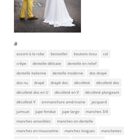
#
assorti à la robe
bestseller
boutons tissu
col
crêpe
dentelle délicate
dentelle en relief
dentelle italienne
dentelle moderne
dos drapé
dos nu
drapé
drapé dos
décolleté
décolleté dos
décolleté dos en U
décolleté en V
décolleté plongeant
décolleté V
emmanchure américaine
jacquard
jumsuit
jupe fendue
jupe large
manches 3/4
manches amovibles
manches en dentelle
manches en mousseline
manches longues
manchettes