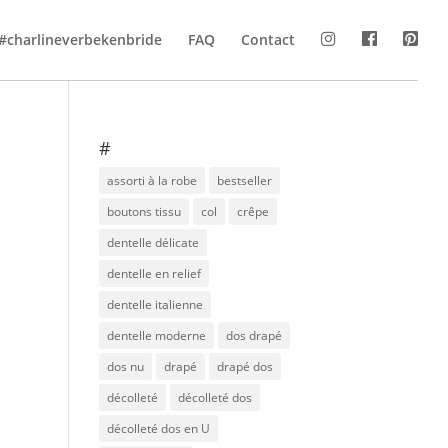
#charlineverbekenbride
FAQ
Contact
#
assorti à la robe
bestseller
boutons tissu
col
crêpe
dentelle délicate
dentelle en relief
dentelle italienne
dentelle moderne
dos drapé
dos nu
drapé
drapé dos
décolleté
décolleté dos
décolleté dos en U