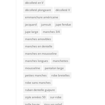
décolleté en V
décolleté plongeant
décolleté V
emmanchure américaine
jacquard
jumsuit
jupe fendue
jupe large
manches 3/4
manches amovibles
manches en dentelle
manches en mousseline
manches longues
manchettes
mousseline
pantalon large
petites manches
robe bretelles
robe sans manches
ruban dentelle guipure
style années 50
sur-robe
taille haute
tissu en relief