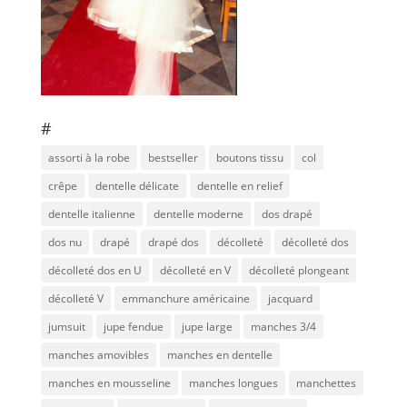
#
assorti à la robe
bestseller
boutons tissu
col
crêpe
dentelle délicate
dentelle en relief
dentelle italienne
dentelle moderne
dos drapé
dos nu
drapé
drapé dos
décolleté
décolleté dos
décolleté dos en U
décolleté en V
décolleté plongeant
décolleté V
emmanchure américaine
jacquard
jumsuit
jupe fendue
jupe large
manches 3/4
manches amovibles
manches en dentelle
manches en mousseline
manches longues
manchettes