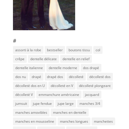
#
assorti à la robe
bestseller
boutons tissu
col
crêpe
dentelle délicate
dentelle en relief
dentelle italienne
dentelle moderne
dos drapé
dos nu
drapé
drapé dos
décolleté
décolleté dos
décolleté dos en U
décolleté en V
décolleté plongeant
décolleté V
emmanchure américaine
jacquard
jumsuit
jupe fendue
jupe large
manches 3/4
manches amovibles
manches en dentelle
manches en mousseline
manches longues
manchettes