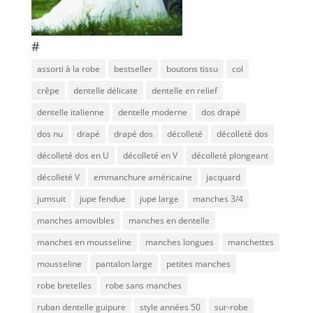
#
assorti à la robe
bestseller
boutons tissu
col
crêpe
dentelle délicate
dentelle en relief
dentelle italienne
dentelle moderne
dos drapé
dos nu
drapé
drapé dos
décolleté
décolleté dos
décolleté dos en U
décolleté en V
décolleté plongeant
décolleté V
emmanchure américaine
jacquard
jumsuit
jupe fendue
jupe large
manches 3/4
manches amovibles
manches en dentelle
manches en mousseline
manches longues
manchettes
mousseline
pantalon large
petites manches
robe bretelles
robe sans manches
ruban dentelle guipure
style années 50
sur-robe