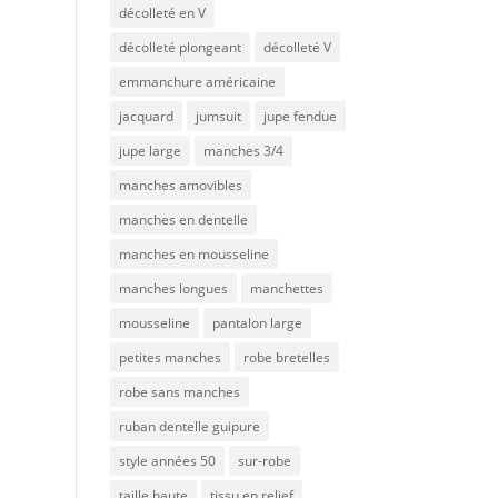
décolleté en V
décolleté plongeant
décolleté V
emmanchure américaine
jacquard
jumsuit
jupe fendue
jupe large
manches 3/4
manches amovibles
manches en dentelle
manches en mousseline
manches longues
manchettes
mousseline
pantalon large
petites manches
robe bretelles
robe sans manches
ruban dentelle guipure
style années 50
sur-robe
taille haute
tissu en relief