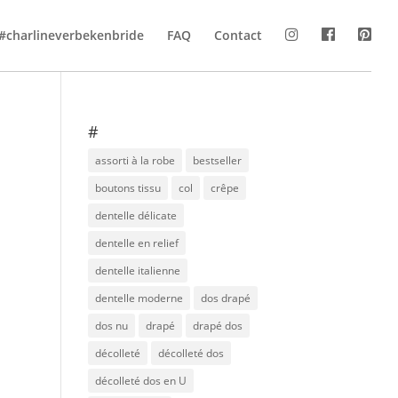
#charlineverbekenbride
FAQ
Contact
#
assorti à la robe
bestseller
boutons tissu
col
crêpe
dentelle délicate
dentelle en relief
dentelle italienne
dentelle moderne
dos drapé
dos nu
drapé
drapé dos
décolleté
décolleté dos
décolleté dos en U