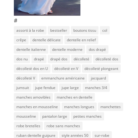
#
assorti à la robe
bestseller
boutons tissu
col
crêpe
dentelle délicate
dentelle en relief
dentelle italienne
dentelle moderne
dos drapé
dos nu
drapé
drapé dos
décolleté
décolleté dos
décolleté dos en U
décolleté en V
décolleté plongeant
décolleté V
emmanchure américaine
jacquard
jumsuit
jupe fendue
jupe large
manches 3/4
manches amovibles
manches en dentelle
manches en mousseline
manches longues
manchettes
mousseline
pantalon large
petites manches
robe bretelles
robe sans manches
ruban dentelle guipure
style années 50
sur-robe