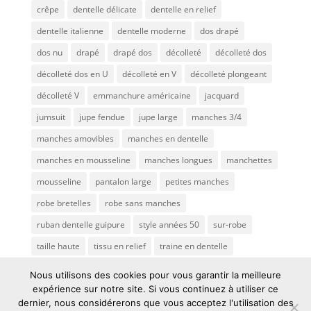
crêpe
dentelle délicate
dentelle en relief
dentelle italienne
dentelle moderne
dos drapé
dos nu
drapé
drapé dos
décolleté
décolleté dos
décolleté dos en U
décolleté en V
décolleté plongeant
décolleté V
emmanchure américaine
jacquard
jumsuit
jupe fendue
jupe large
manches 3/4
manches amovibles
manches en dentelle
manches en mousseline
manches longues
manchettes
mousseline
pantalon large
petites manches
robe bretelles
robe sans manches
ruban dentelle guipure
style années 50
sur-robe
taille haute
tissu en relief
traine en dentelle
transparence
traîne
tulle brodé
voile de mariée
Nous utilisons des cookies pour vous garantir la meilleure
expérience sur notre site. Si vous continuez à utiliser ce
dernier, nous considérerons que vous acceptez l'utilisation des