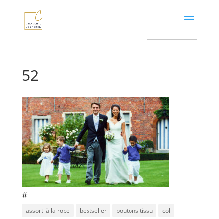
52
#
assorti à la robe
bestseller
boutons tissu
col