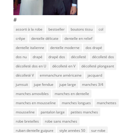
#
assorti à la robe
bestseller
boutons tissu
col
crêpe
dentelle délicate
dentelle en relief
dentelle italienne
dentelle moderne
dos drapé
dos nu
drapé
drapé dos
décolleté
décolleté dos
décolleté dos en U
décolleté en V
décolleté plongeant
décolleté V
emmanchure américaine
jacquard
jumsuit
jupe fendue
jupe large
manches 3/4
manches amovibles
manches en dentelle
manches en mousseline
manches longues
manchettes
mousseline
pantalon large
petites manches
robe bretelles
robe sans manches
ruban dentelle guipure
style années 50
sur-robe