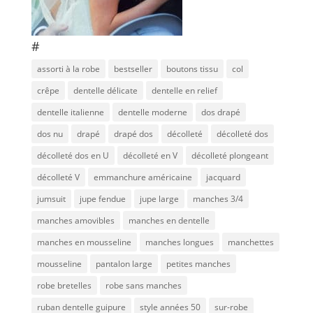
#
assorti à la robe
bestseller
boutons tissu
col
crêpe
dentelle délicate
dentelle en relief
dentelle italienne
dentelle moderne
dos drapé
dos nu
drapé
drapé dos
décolleté
décolleté dos
décolleté dos en U
décolleté en V
décolleté plongeant
décolleté V
emmanchure américaine
jacquard
jumsuit
jupe fendue
jupe large
manches 3/4
manches amovibles
manches en dentelle
manches en mousseline
manches longues
manchettes
mousseline
pantalon large
petites manches
robe bretelles
robe sans manches
ruban dentelle guipure
style années 50
sur-robe