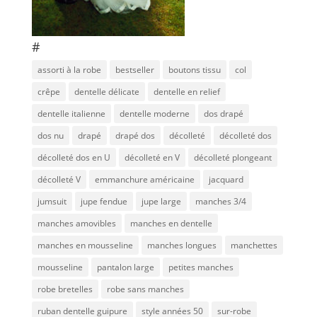
#
assorti à la robe
bestseller
boutons tissu
col
crêpe
dentelle délicate
dentelle en relief
dentelle italienne
dentelle moderne
dos drapé
dos nu
drapé
drapé dos
décolleté
décolleté dos
décolleté dos en U
décolleté en V
décolleté plongeant
décolleté V
emmanchure américaine
jacquard
jumsuit
jupe fendue
jupe large
manches 3/4
manches amovibles
manches en dentelle
manches en mousseline
manches longues
manchettes
mousseline
pantalon large
petites manches
robe bretelles
robe sans manches
ruban dentelle guipure
style années 50
sur-robe