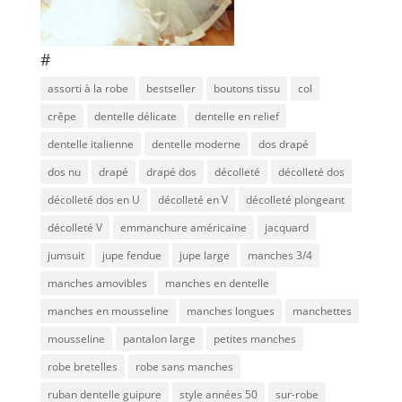
#
assorti à la robe
bestseller
boutons tissu
col
crêpe
dentelle délicate
dentelle en relief
dentelle italienne
dentelle moderne
dos drapé
dos nu
drapé
drapé dos
décolleté
décolleté dos
décolleté dos en U
décolleté en V
décolleté plongeant
décolleté V
emmanchure américaine
jacquard
jumsuit
jupe fendue
jupe large
manches 3/4
manches amovibles
manches en dentelle
manches en mousseline
manches longues
manchettes
mousseline
pantalon large
petites manches
robe bretelles
robe sans manches
ruban dentelle guipure
style années 50
sur-robe