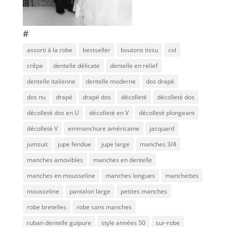
#
assorti à la robe
bestseller
boutons tissu
col
crêpe
dentelle délicate
dentelle en relief
dentelle italienne
dentelle moderne
dos drapé
dos nu
drapé
drapé dos
décolleté
décolleté dos
décolleté dos en U
décolleté en V
décolleté plongeant
décolleté V
emmanchure américaine
jacquard
jumsuit
jupe fendue
jupe large
manches 3/4
manches amovibles
manches en dentelle
manches en mousseline
manches longues
manchettes
mousseline
pantalon large
petites manches
robe bretelles
robe sans manches
ruban dentelle guipure
style années 50
sur-robe