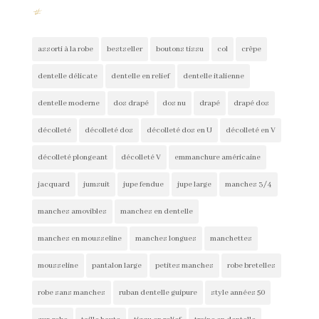
#
assorti à la robe
bestseller
boutons tissu
col
crêpe
dentelle délicate
dentelle en relief
dentelle italienne
dentelle moderne
dos drapé
dos nu
drapé
drapé dos
décolleté
décolleté dos
décolleté dos en U
décolleté en V
décolleté plongeant
décolleté V
emmanchure américaine
jacquard
jumsuit
jupe fendue
jupe large
manches 3/4
manches amovibles
manches en dentelle
manches en mousseline
manches longues
manchettes
mousseline
pantalon large
petites manches
robe bretelles
robe sans manches
ruban dentelle guipure
style années 50