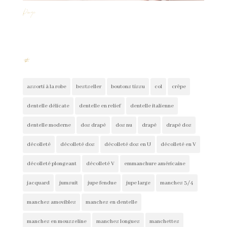
Paige
#
assorti à la robe
bestseller
boutons tissu
col
crêpe
dentelle délicate
dentelle en relief
dentelle italienne
dentelle moderne
dos drapé
dos nu
drapé
drapé dos
décolleté
décolleté dos
décolleté dos en U
décolleté en V
décolleté plongeant
décolleté V
emmanchure américaine
jacquard
jumsuit
jupe fendue
jupe large
manches 3/4
manches amovibles
manches en dentelle
manches en mousseline
manches longues
manchettes