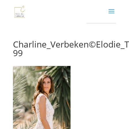
Charline_Verbeken©Elodie
99