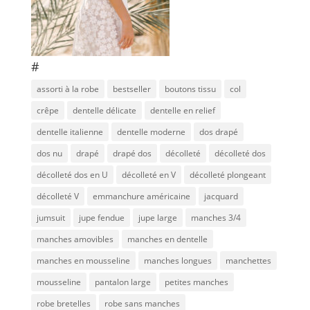
#
assorti à la robe
bestseller
boutons tissu
col
crêpe
dentelle délicate
dentelle en relief
dentelle italienne
dentelle moderne
dos drapé
dos nu
drapé
drapé dos
décolleté
décolleté dos
décolleté dos en U
décolleté en V
décolleté plongeant
décolleté V
emmanchure américaine
jacquard
jumsuit
jupe fendue
jupe large
manches 3/4
manches amovibles
manches en dentelle
manches en mousseline
manches longues
manchettes
mousseline
pantalon large
petites manches
robe bretelles
robe sans manches