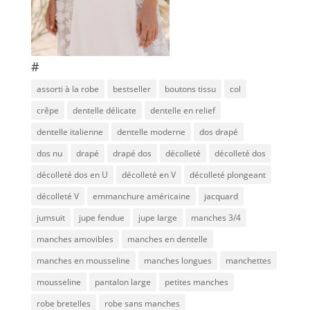
#
assorti à la robe
bestseller
boutons tissu
col
crêpe
dentelle délicate
dentelle en relief
dentelle italienne
dentelle moderne
dos drapé
dos nu
drapé
drapé dos
décolleté
décolleté dos
décolleté dos en U
décolleté en V
décolleté plongeant
décolleté V
emmanchure américaine
jacquard
jumsuit
jupe fendue
jupe large
manches 3/4
manches amovibles
manches en dentelle
manches en mousseline
manches longues
manchettes
mousseline
pantalon large
petites manches
robe bretelles
robe sans manches