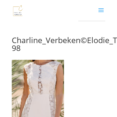
Charline_Verbeken©Elodie
98