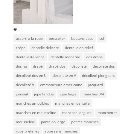
#
assorti à la robe
bestseller
boutons tissu
col
crêpe
dentelle délicate
dentelle en relief
dentelle italienne
dentelle moderne
dos drapé
dos nu
drapé
drapé dos
décolleté
décolleté dos
décolleté dos en U
décolleté en V
décolleté plongeant
décolleté V
emmanchure américaine
jacquard
jumsuit
jupe fendue
jupe large
manches 3/4
manches amovibles
manches en dentelle
manches en mousseline
manches longues
manchettes
mousseline
pantalon large
petites manches
robe bretelles
robe sans manches